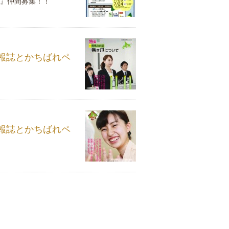
りが隊』仲間募集！！
報誌とかちばれペ
報誌とかちばれペ