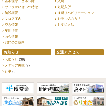
基本理念・基本方針
入所
ヴィラかいせいの特徴
短期入所
施設概要
通所リハビリテーション
フロア案内
お申し込み方法
空き情報
お支払方法
年間行事
面会情報
部門のご案内
お知らせ
交通アクセス
お知らせ
(38)
メディア掲載
(7)
行事
(3)