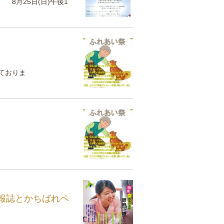
(日)午後1
ておりま
報誌とかちばれペ