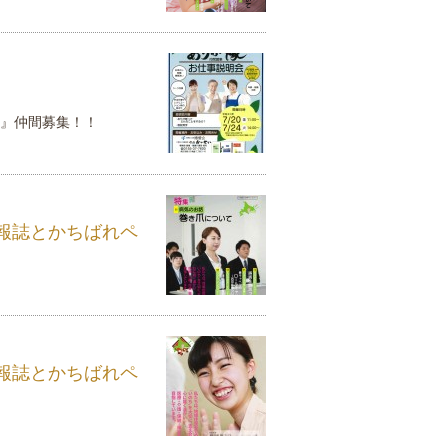
りが隊』仲間募集！！
報誌とかちばれペ
報誌とかちばれペ