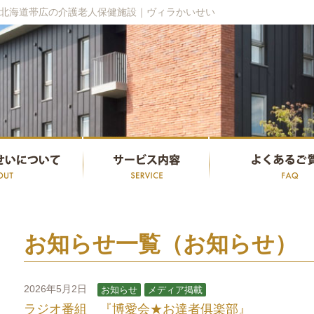
北海道帯広の介護老人保健施設｜ヴィラかいせい
お知らせ一覧（お知らせ）
2026年5月2日
お知らせ
メディア掲載
ラジオ番組 『博愛会★お達者俱楽部』